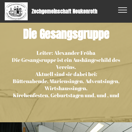
Zechgemeinschaft Neukenroth
Die Gesangsgruppe
Leiter: Alexander Fröba
Die Gesangsruppe ist ein Aushängeschild des
Vereins.
Aktuell sind sie dabei bei:
Büttenabende, Mariensingen, Adventsingen,
Wirtshaussingen,
Kirchenfesten, Geburtstagen und, und , und